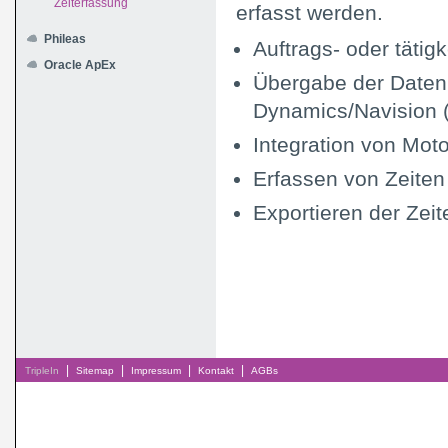
Zeiterfassung
erfasst werden.
Phileas
Auftrags- oder täti
Oracle ApEx
Übergabe der Daten
Dynamics/Navision 
Integration von Mot
Erfassen von Zeiten
Exportieren der Zeit
|
|
|
|
TripleIn
Sitemap
Impressum
Kontakt
AGBs