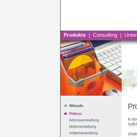
Produkte
|
Consulting
|
Unte
Pr
Wimado
Phileas
In de
Adressverwaltung
Auftr
Motivverwaltung
Artikelverwaltung
Unabh