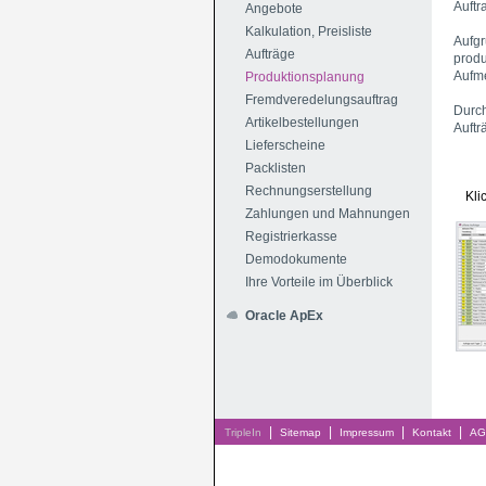
Auftr
Angebote
Kalkulation, Preisliste
Aufgr
Aufträge
produ
Aufme
Produktionsplanung
Fremdveredelungsauftrag
Durch
Artikelbestellungen
Auftr
Lieferscheine
Packlisten
Rechnungserstellung
Kli
Zahlungen und Mahnungen
Registrierkasse
Demodokumente
Ihre Vorteile im Überblick
Oracle ApEx
|
|
|
|
TripleIn
Sitemap
Impressum
Kontakt
AG