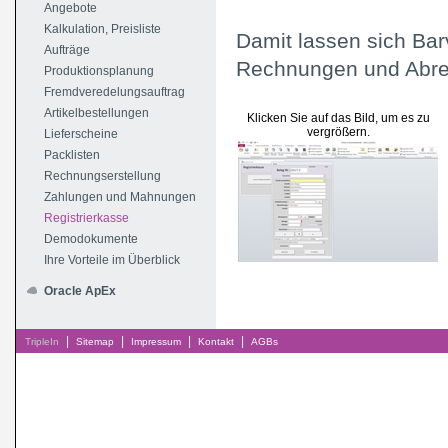
Angebote
Kalkulation, Preisliste
Damit lassen sich Ba
Aufträge
Rechnungen und Abrec
Produktionsplanung
Fremdveredelungsauftrag
Artikelbestellungen
Klicken Sie auf das Bild, um es zu
vergrößern.
Lieferscheine
Packlisten
Rechnungserstellung
Zahlungen und Mahnungen
Registrierkasse
Demodokumente
Ihre Vorteile im Überblick
Oracle ApEx
|
|
|
|
TripleIn
Sitemap
Impressum
Kontakt
AGBs