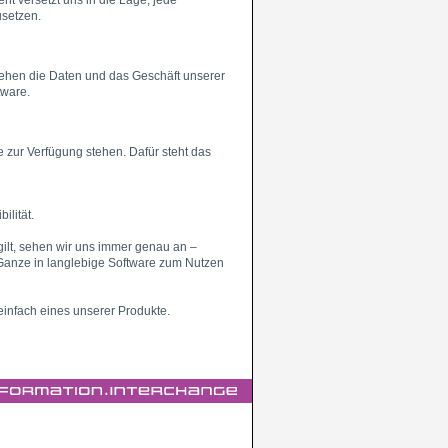
t versetzt uns in die Lage, jede
usetzen.
tehen die Daten und das Geschäft unserer
tware.
 zur Verfügung stehen. Dafür steht das
ilität.
gilt, sehen wir uns immer genau an –
Ganze in langlebige Software zum Nutzen
infach eines unserer Produkte.