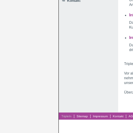
Un
Kontakt
An
In
Da
Ku
In
Da
dr
Tripl
Vor a
nehme
unse
Überz
|
|
|
|
TripleIn
Sitemap
Impressum
Kontakt
AG