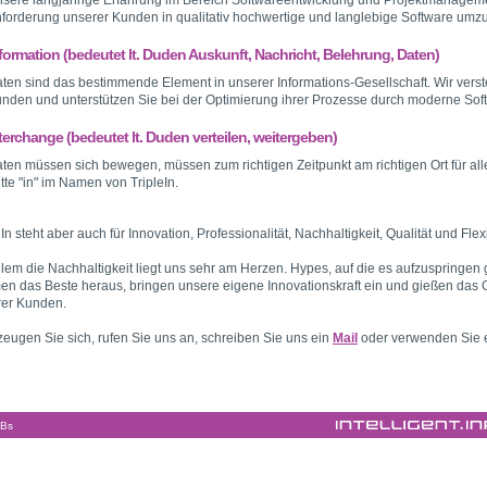
sere langjährige Erfahrung im Bereich Softwareentwicklung und Projektmanagemen
forderung unserer Kunden in qualitativ hochwertige und langlebige Software umz
formation (bedeutet lt. Duden Auskunft, Nachricht, Belehrung, Daten)
ten sind das bestimmende Element in unserer Informations-Gesellschaft. Wir vers
nden und unterstützen Sie bei der Optimierung ihrer Prozesse durch moderne Sof
terchange (bedeutet lt. Duden verteilen, weitergeben)
ten müssen sich bewegen, müssen zum richtigen Zeitpunkt am richtigen Ort für alle
itte "in" im Namen von TripleIn.
eIn steht aber auch für Innovation, Professionalität, Nachhaltigkeit, Qualität und Flexib
llem die Nachhaltigkeit liegt uns sehr am Herzen. Hypes, auf die es aufzuspringen 
n das Beste heraus, bringen unsere eigene Innovationskraft ein und gießen das 
rer Kunden.
eugen Sie sich, rufen Sie uns an, schreiben Sie uns ein
Mail
oder verwenden Sie e
Bs