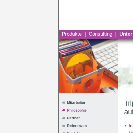
Produkte
|
Consulting
|
Unte
Tr
Mitarbeiter
au
Philosophie
Partner
In
Referenzen